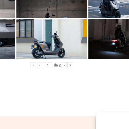
«
‹
de
2
›
»