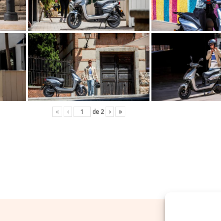
«
‹
de
2
›
»