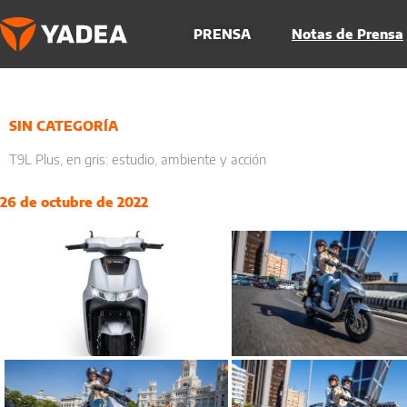
Ir
al
PRENSA
Notas de Prensa
contenido
SIN CATEGORÍA
T9L Plus, en gris: estudio, ambiente y acción
26 de octubre de 2022