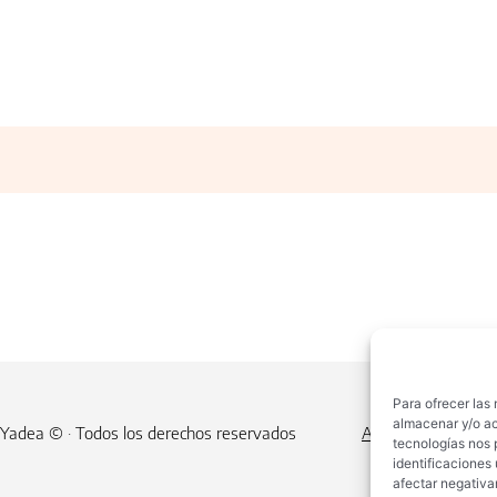
Para ofrecer las
almacenar y/o ac
Yadea © · Todos los derechos reservados
Aviso Legal
Polít
tecnologías nos 
identificaciones 
afectar negativa