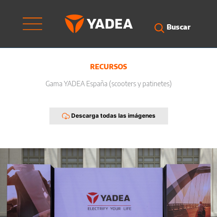
Ir
al
contenido
Buscar
RECURSOS
Gama YADEA España (scooters y patinetes)
Descarga todas las imágenes