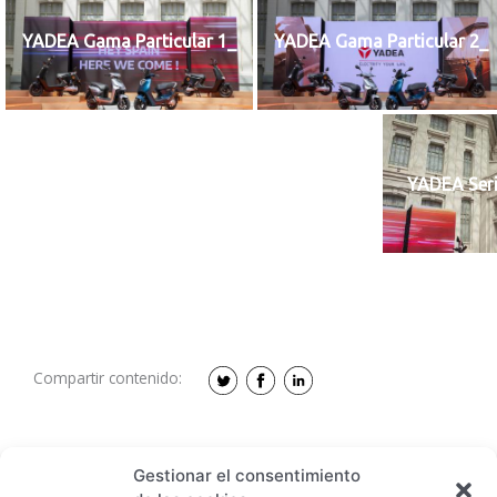
YADEA Gama Particular 1_
YADEA Gama Particular 2_
YADEA Ser
Compartir contenido:
Gestionar el consentimiento