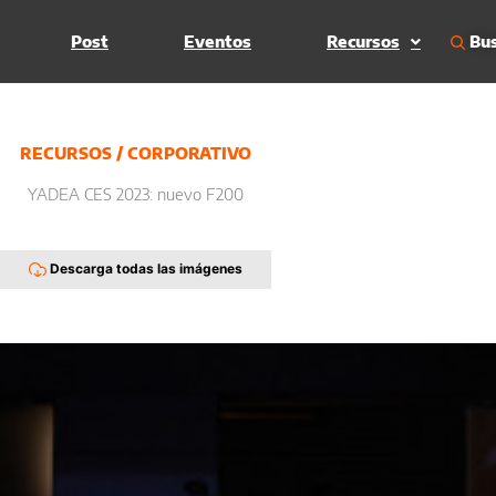
Bus
Post
Eventos
Recursos
RECURSOS
/
CORPORATIVO
YADEA CES 2023: nuevo F200
Descarga todas las imágenes