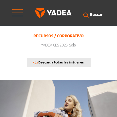
Ir
al
contenido
Buscar
RECURSOS
/
CORPORATIVO
YADEA CES 2023: Solo
Descarga todas las imágenes