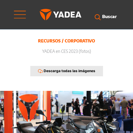
Ir
al
contenido
Buscar
RECURSOS
/
CORPORATIVO
YADEA en CES 2023 (fotos)
Descarga todas las imágenes