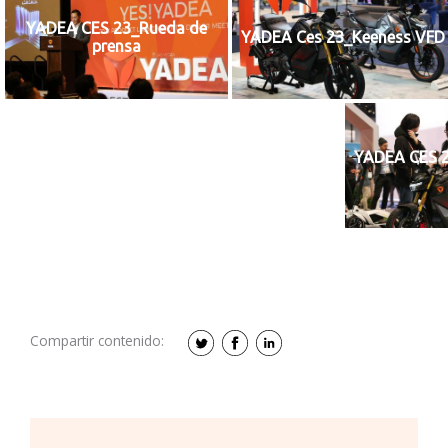
YADEA CES 23_Rueda de
YADEA Ces 23_Keeness VFD
prensa
YADEA CES 
Compartir contenido: