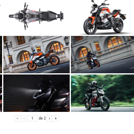
«
‹
de
2
›
»