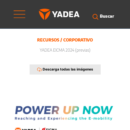
Ir
al
contenido
Buscar
RECURSOS
/
CORPORATIVO
YADEA EICMA 2024 (previas)
Descarga todas las imágenes