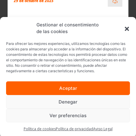
29 de octubre de 2023
Gestionar el consentimiento
de las cookies
Para ofrecer las mejores experiencias, utilizamos tecnologías como las
cookies para almacenar y/o acceder a la información del dispositivo. El
consentimiento de estas tecnologías nos permitirá procesar datos como
el comportamiento de navegación o las identificaciones únicas en este
sitio. No consentir o retirar el consentimiento, puede afectar
negativamente a ciertas características y funciones.
Aceptar
Síguenos en
Denegar
Yadea © · Todos los derechos reservados
Ver preferencias
Aviso Legal
Política de cookies
Política de privacidad
Política de cookies
Política de privacidad
Aviso Legal