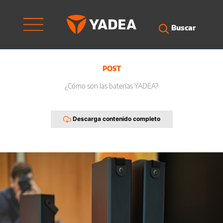
Ir
al
contenido
Buscar
POST
¿Cómo son las baterías YADEA?
Descarga contenido completo