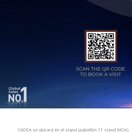
YADEA se ubicará en el stand (pabellón 11 stand MO6).