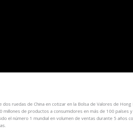
de dos ruedas de China en cotizar en la Bolsa de Valores de Ho
0 millones de productos a consumidores en más de 100 países y
ido el número 1 mundial en volumen de ventas durante 5 años c
as.