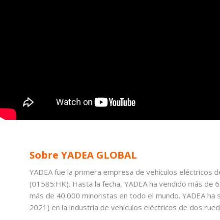
Sobre YADEA GLOBAL
YADEA fue la primera empresa de vehículos eléctricos 
(01585:HK). Hasta la fecha, YADEA ha vendido más de 6
más de 40.000 minoristas en todo el mundo. YADEA ha s
2021) en la industria de vehículos eléctricos de dos rued