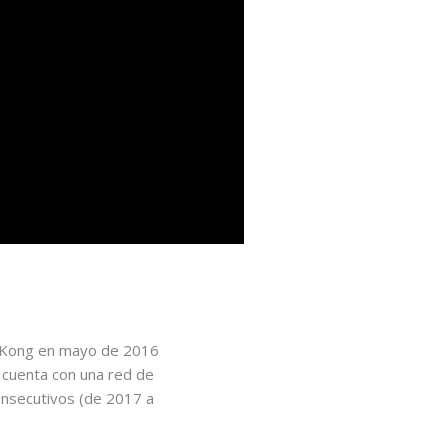
ng Kong en mayo de 2016
 cuenta con una red de
onsecutivos (de 2017 a