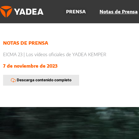
Ir
al
PRENSA
Notas de Prensa
contenido
NOTAS DE PRENSA
EICMA 23 | Los vídeos oficiales de YADEA KEMPER
7 de noviembre de 2023
Descarga contenido completo