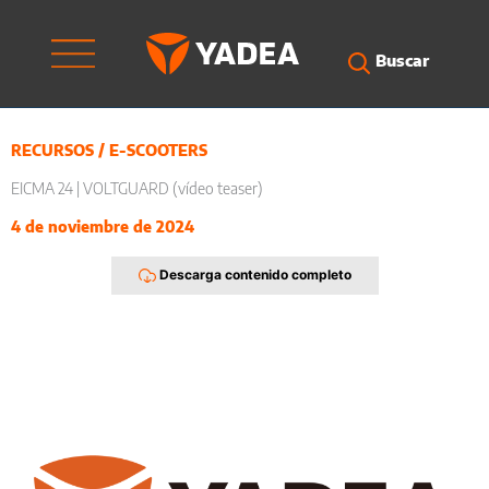
Ir
al
contenido
Buscar
RECURSOS
/
E-SCOOTERS
EICMA 24 | VOLTGUARD (vídeo teaser)
4 de noviembre de 2024
Descarga contenido completo