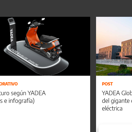
ORATIVO
POST
uturo según YADEA
YADEA Global
s e infografía)
del gigante 
eléctrica