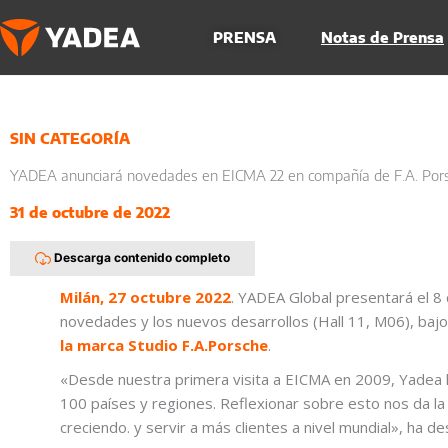
Ir
al
PRENSA
Notas de Prensa
contenido
SIN CATEGORÍA
YADEA anunciará novedades en EICMA 22 en compañía de F.A. Porsc
31 de octubre de 2022
Descarga contenido completo
Milán, 27 octubre 2022
. YADEA Global presentará el 8 
novedades y los nuevos desarrollos (Hall 11, M06), bajo 
la marca Studio F.A.Porsche
.
«Desde nuestra primera visita a EICMA en 2009, Yadea h
100 países y regiones. Reflexionar sobre esto nos da l
creciendo. y servir a más clientes a nivel mundial», ha 