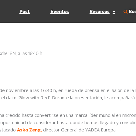
Bus
Post
Eventos
Recursos
he: 8N, a las 16:40 h
de noviembre a las 16:40 h, en rueda de prensa en el Salón de la
el claim ‘Glow with Red’. Durante la presentación, le acompañará
a crecido hasta convertirse en una marca líder mundial en micro
a oportunidad de considerar hasta dónde hemos llegado y consolid
destacado
Aska Zeng,
director General de YADEA Europa.