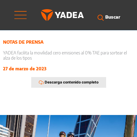
Ir
al
contenido
Buscar
NOTAS DE PRENSA
YADEA facilita la movilidad cero emisiones al 0% TAE para sortear el
alza de los tipos
27 de marzo de 2023
Descarga contenido completo