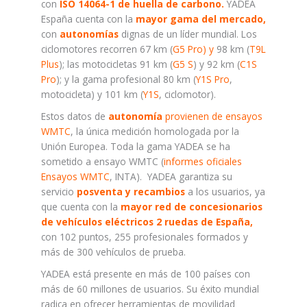
con
ISO 14064-1 de huella de carbono.
YADEA
España cuenta con la
mayor gama del mercado,
con
autonomías
dignas de un líder mundial. Los
ciclomotores recorren 67 km (
G5 Pro) y
98 km (
T9L
Plus
); las motocicletas 91 km (
G5 S
) y 92 km (
C1S
Pro
); y la gama profesional 80 km (
Y1S Pro
,
motocicleta) y 101 km (
Y1S
, ciclomotor).
Estos datos de
autonomía
provienen de ensayos
WMTC
, la única medición homologada por la
Unión Europea. Toda la gama YADEA se ha
sometido a ensayo WMTC (
informes oficiales
Ensayos WMTC
, INTA). YADEA garantiza su
servicio
posventa y recambios
a los usuarios, ya
que cuenta con la
mayor red de concesionarios
de vehículos eléctricos 2 ruedas de España,
con 102 puntos, 255 profesionales formados y
más de 300 vehículos de prueba.
YADEA está presente en más de 100 países con
más de 60 millones de usuarios. Su éxito mundial
radica en ofrecer herramientas de movilidad