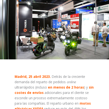
Madrid, 25 abril 2023.
Detrás de la creciente
demanda del reparto de pedidos
online
ultrarrápidos (incluso
en menos de 2 horas
) y
sin
costes de envíos
adicionales para el cliente se
esconde un proceso extremadamente costoso
para las compañías. El reparto urbano en
motos
eléctricas YADEA
reduce en más del 49% los