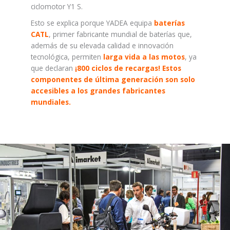
ciclomotor Y1 S.
Esto se explica porque YADEA equipa
baterías
CATL
, primer fabricante mundial de baterías que,
además de su elevada calidad e innovación
tecnológica, permiten
larga vida a las motos
, ya
que declaran
¡800 ciclos de recargas! Estos
componentes de última generación son solo
accesibles a los grandes fabricantes
mundiales.