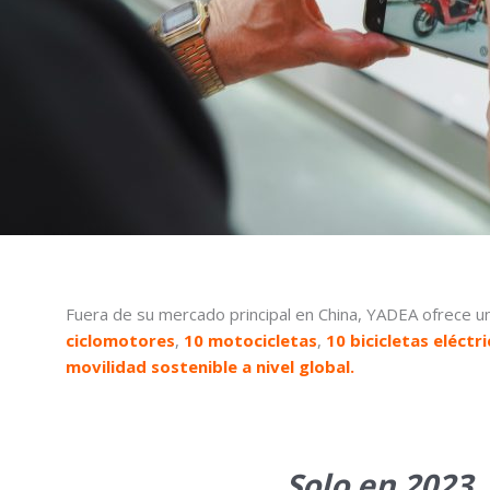
Fuera de su mercado principal en China, YADEA ofrece u
c
iclomotores
,
10 motocicletas
,
10 bicicletas eléctr
movilidad sostenible a nivel global.
Solo en 2023,