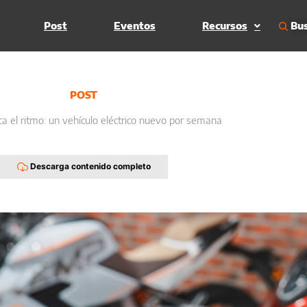
Bus
Post
Eventos
Recursos
POST
 el ritmo: un vehículo eléctrico nuevo por semana
Descarga contenido completo