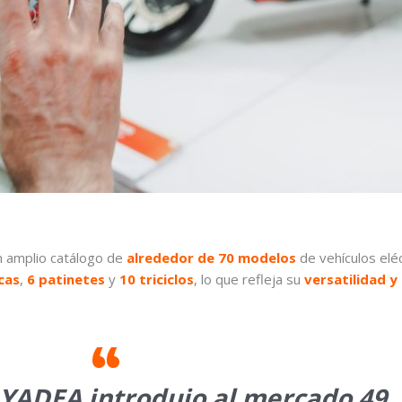
n amplio catálogo de
alrededor de 70 modelos
de vehículos eléc
icas
,
6 patinetes
y
10 triciclos
, lo que refleja su
versatilidad y
 YADEA introdujo al mercado 49