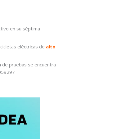
ctivo en su séptima
icletas eléctricas de
alto
na de pruebas se encuentra
9059297