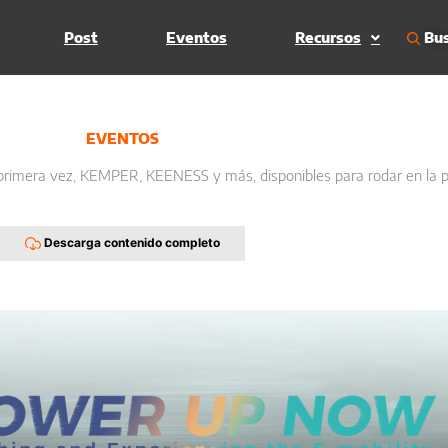
Bus
Post
Eventos
Recursos
EVENTOS
 primera vez, KEMPER, KEENESS y más, disponibles para rodar en la p
Descarga contenido completo