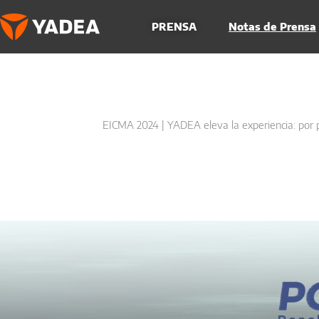
Ir
al
PRENSA
Notas de Prensa
contenido
EICMA 2024 | YADEA eleva la experiencia: por