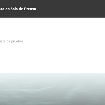
ca en Sala de Prensa
ista de pruebas