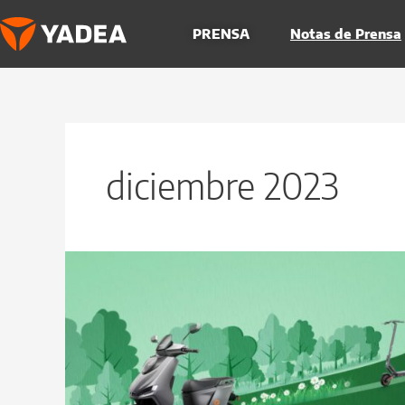
Ir
al
PRENSA
Notas de Prensa
contenido
diciembre 2023
Los
‘fans’
YADEA
de
más
de
100