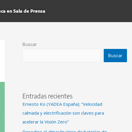
ca en Sala de Prensa
Buscar
Buscar
Entradas recientes
Ernesto Ko (YADEA España): “Velocidad
calmada y electrificación son claves para
acelerar la Visión Zero”
Descubre el almacén único de baterías de