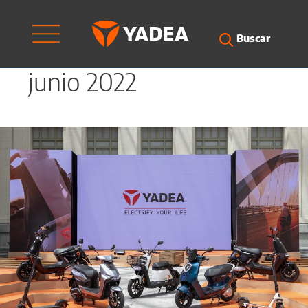
Ir
al
contenido
Buscar
junio 2022
Gama
YADEA
España
(scooters
y
patinetes)