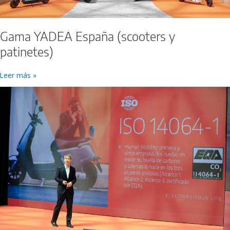
Gama YADEA España (scooters y
patinetes)
Leer más »
Rueda
de
Prensa
Presentación
YADEA
España