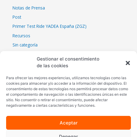
Notas de Prensa
Post
Primer Test Ride YADEA España (ZGZ)
Recursos
Sin categoría
YADEA AUTOMOBILE BARCELONA
Gestionar el consentimiento
YADEA CES 2023
de las cookies
YADEA CES 2023
Para ofrecer las mejores experiencias, utilizamos tecnologías como las
YADEA EICMA 2022 (Milán, 8 -13 noviembre 2022)
cookies para almacenar y/o acceder a la información del dispositivo. El
consentimiento de estas tecnologías nos permitirá procesar datos como
el comportamiento de navegación o las identificaciones únicas en este
sitio. No consentir o retirar el consentimiento, puede afectar
negativamente a ciertas características y funciones.
Aceptar
Síguenos en
Denegar