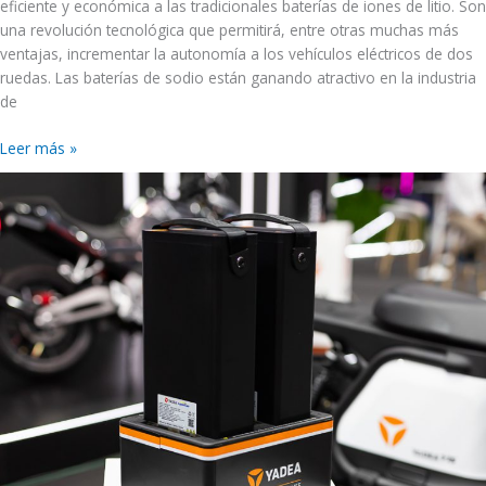
eficiente y económica a las tradicionales baterías de iones de litio. Son
una revolución tecnológica que permitirá, entre otras muchas más
ventajas, incrementar la autonomía a los vehículos eléctricos de dos
ruedas. Las baterías de sodio están ganando atractivo en la industria
de
Leer más »
Las
motos
eléctricas
urbanas
tienen
la
gran
ventaja
de
que
se
recargan
con