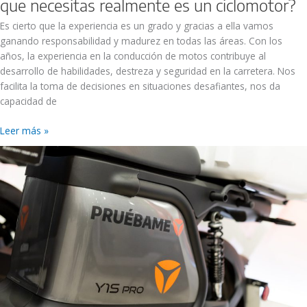
que necesitas realmente es un ciclomotor?
Es cierto que la experiencia es un grado y gracias a ella vamos
ganando responsabilidad y madurez en todas las áreas. Con los
años, la experiencia en la conducción de motos contribuye al
desarrollo de habilidades, destreza y seguridad en la carretera. Nos
facilita la toma de decisiones en situaciones desafiantes, nos da
capacidad de
Leer más »
Probar
una
moto
eléctrica
antes
de
comprarla
es
una
decisión
muy