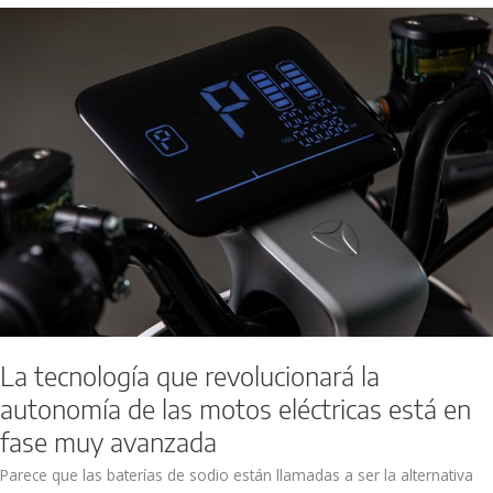
La
tecnología
que
revolucionará
la
autonomía
de
las
motos
eléctricas
está
en
fase
muy
avanzada
La tecnología que revolucionará la
autonomía de las motos eléctricas está en
fase muy avanzada
Parece que las baterías de sodio están llamadas a ser la alternativa