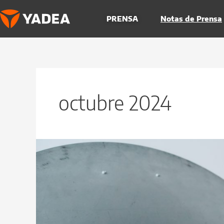
Ir
al
PRENSA
Notas de Prensa
contenido
octubre 2024
El
secreto
de
YADEA
y
estas
curiosas