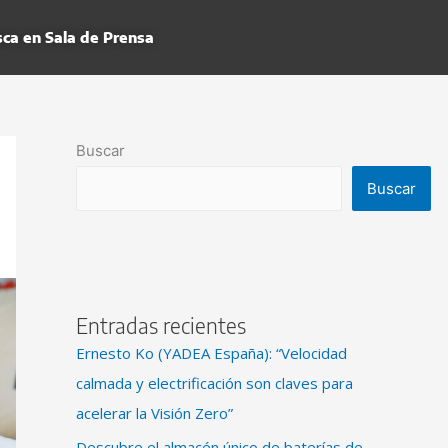
ca en Sala de Prensa
Buscar
Buscar
Entradas recientes
Ernesto Ko (YADEA España): “Velocidad
calmada y electrificación son claves para
acelerar la Visión Zero”
Descubre el almacén único de baterías de