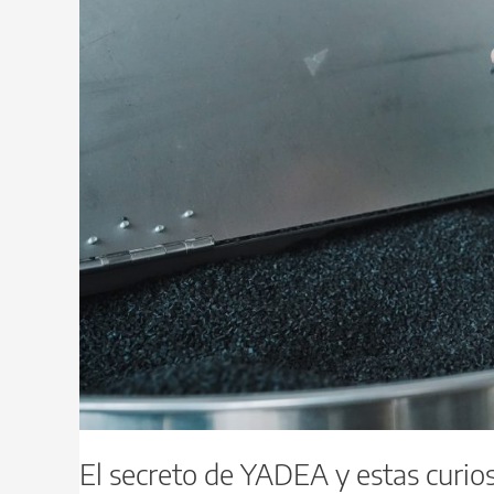
bolitas
de
plástico
El secreto de YADEA y estas curios