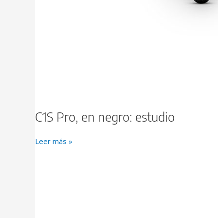
C1S Pro, en negro: estudio
Leer más »
Y1S,
en
blanco:
estudio,
ambiente
y