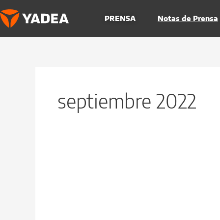
Ir
al
PRENSA
Notas de Prensa
contenido
septiembre 2022
Y1S
/
Y1S
Pro,
baterías