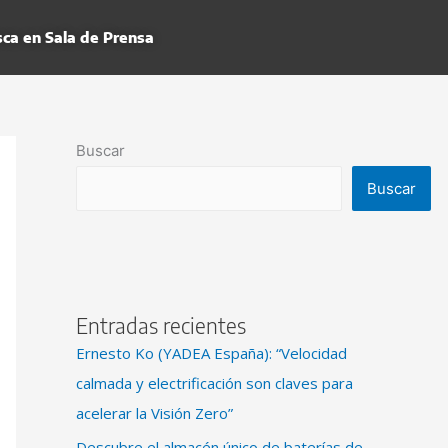
ca en Sala de Prensa
Buscar
Buscar
Entradas recientes
Ernesto Ko (YADEA España): “Velocidad
calmada y electrificación son claves para
acelerar la Visión Zero”
Descubre el almacén único de baterías de