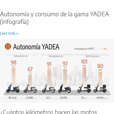
Autonomía y consumo de la gama YADEA
(infografía)
Leer más »
¿Cuántos
kilómetros
hacen
las
motos
YADEA
y
cuánto
cuesta
recorrer
100
km?
¿Cuántos kilómetros hacen las motos