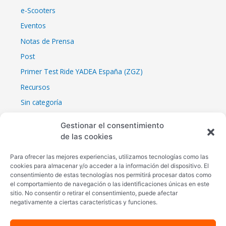
e-Scooters
Eventos
Notas de Prensa
Post
Primer Test Ride YADEA España (ZGZ)
Recursos
Sin categoría
YADEA AUTOMOBILE BARCELONA
Gestionar el consentimiento
YADEA CES 2023
de las cookies
YADEA CES 2023
Para ofrecer las mejores experiencias, utilizamos tecnologías como las
YADEA EICMA 2022 (Milán, 8 -13 noviembre 2022)
cookies para almacenar y/o acceder a la información del dispositivo. El
consentimiento de estas tecnologías nos permitirá procesar datos como
el comportamiento de navegación o las identificaciones únicas en este
sitio. No consentir o retirar el consentimiento, puede afectar
negativamente a ciertas características y funciones.