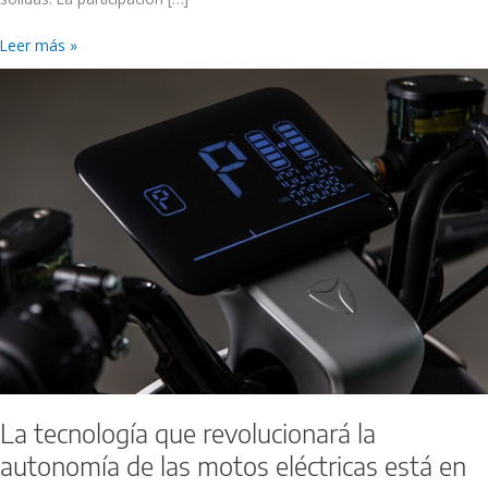
Leer más »
La
tecnología
que
revolucionará
la
autonomía
de
las
motos
eléctricas
está
en
fase
muy
avanzada
La tecnología que revolucionará la
autonomía de las motos eléctricas está en