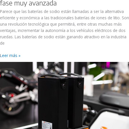
fase muy avanzada
Parece que las baterías de sodio están llamadas a ser la alternativa
eficiente y económica a las tradicionales baterías de iones de litio. Son
una revolución tecnológica que permitirá, entre otras muchas más
ventajas, incrementar la autonomía a los vehículos eléctricos de dos
ruedas. Las baterías de sodio están ganando atractivo en la industria
de
Leer más »
Las
motos
eléctricas
urbanas
tienen
la
gran
ventaja
de
que
se