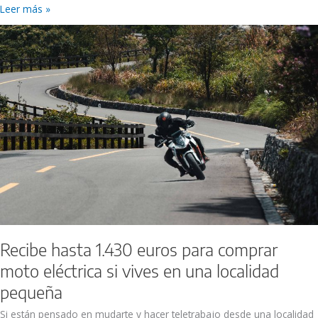
Leer más »
Recibe
hasta
1.430
euros
para
comprar
moto
eléctrica
si
vives
en
una
localidad
pequeña
Recibe hasta 1.430 euros para comprar
moto eléctrica si vives en una localidad
pequeña
Si están pensado en mudarte y hacer teletrabajo desde una localidad